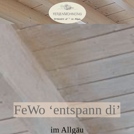
FeWo ‘entspann di’
im Allgäu